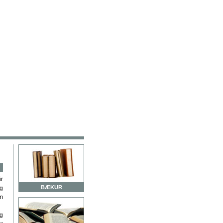
ir
BÆKUR
og
um
og