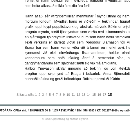
fremst er hann þekktur sem feykilega fjölhæfur myndlistarmað
sem hefur afkastað miklu á sextíu ára ferli.
Hann aflaði sér yfirgripsmikillar menntunar í myndlistinni og nam
mörgum löndum. Myndlist hans er víðfeðm – teikningar, fígúrat
grafík, upphleypt popplistaverk og abstrakt málverk. Bókin er prý
aragrúa mynda, bæði ljósmyndum sem varða ævi listamannsins o
að sjálfsögðu fjölbreyttum listaverkunum sem hann hefur fært okku
Texti verksins er ítarlegt viðtal sem Þóroddur Bjarnason tók v
Braga þar sem hann kemur víða við á langri og merkri ævi. Þa
kynnumst við ekki einvörðungu listamanninum, heldur einni
kennaranum sem hafði ríkuleg áhrif á nemendur sína, o
gangrýnandanum sem sjaldnast sætti sig við málamiðlanir.
Hafþór Yngvason skrifar inngang að bókinni og Jón Reykda
bregður upp svipmynd af Braga í bókarlok. Anna Björnsdótti
hannaði bókina og gerði bókarkápu. Bókin er prentuð í Odda.
18
Síðasta síða
1
2
3
4
5
6
7
8
9
10
11
12
13
14
15
16
17
GÁFAN OPNA ehf. / SKIPHOLTI 50 B / 105 REYKJAVÍK / SÍMI 578 9080 / KT. 501207-1010 / opna@
© 2008 Uppsetning og hönnun
Hýsir.is