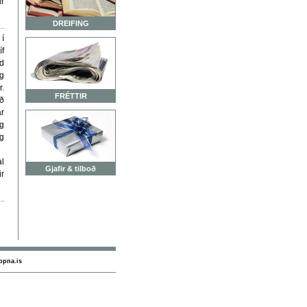
ur
DREIFING
 í
íf
dd
g
r.
FRÉTTIR
ið
r
g
g
l
Gjafir & tilboð
r
opna.is