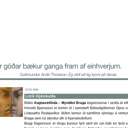
23.09.2008
Litrík hljómkviða
Bókin
Augnasinfónía – Myndlist Braga
ásgeirssonar í sextíu ár eft
Þórodd Bjarnason er komin út í samstarfi Bókaútgáfunnar Opnu 
Listasafns Reykjavíkur. Bókin kemur út samtímis sýningu á verk
Braga sem nú stendur yfir á Kjarvalsstöðum.
Bragi Ásgeirsson er löngu kunnur fyrir skrif sín um listir en fyrst 